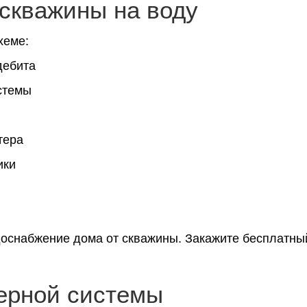
скважины на воду
хеме:
дебита
стемы
тера
ики
одоснабжение дома от скважины. Закажите бесплатны
ерной системы