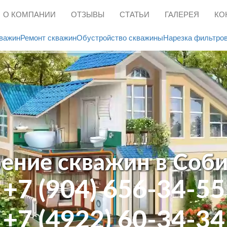
О КОМПАНИИ
ОТЗЫВЫ
СТАТЬИ
ГАЛЕРЕЯ
КО
важин
Ремонт скважин
Обустройство скважины
Нарезка фильтро
ение скважин в Соб
+7 (904) 656-34-55
+7 (4922) 60-34-34