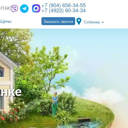
+7 (904) 656-34-55
НТАКТЫ
+7 (4922) 60-34-34
Заказать звонок
в
Цены
Собинка
инке