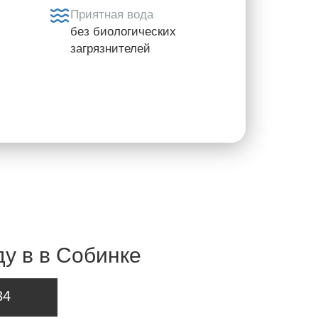
Приятная вода
без биологических
загрязнителей
у в в Собинке
34