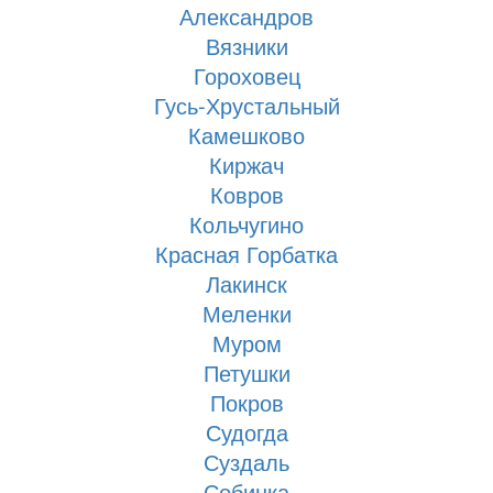
Александров
Вязники
Гороховец
Гусь-Хрустальный
Камешково
Киржач
Ковров
Кольчугино
Красная Горбатка
Лакинск
Меленки
Муром
Петушки
Покров
Судогда
Суздаль
Собинка