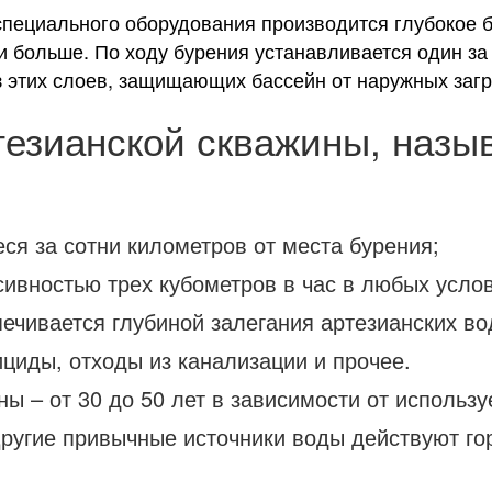
специального оборудования производится глубокое 
и больше. По ходу бурения устанавливается один за
з этих слоев, защищающих бассейн от наружных загр
тезианской скважины, назы
ся за сотни километров от места бурения;
ивностью трех кубометров в час в любых услов
печивается глубиной залегания артезианских в
ициды, отходы из канализации и прочее.
ы – от 30 до 50 лет в зависимости от использ
Другие привычные источники воды действуют г